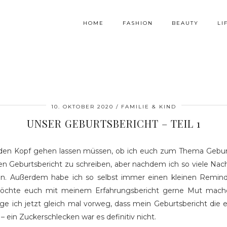
HOME
FASHION
BEAUTY
LI
10. OKTOBER 2020
FAMILIE & KIND
UNSER GEBURTSBERICHT – TEIL 1
ch den Kopf gehen lassen müssen, ob ich euch zum Thema Geburt
nen Geburtsbericht zu schreiben, aber nachdem ich so viele Na
n. Außerdem habe ich so selbst immer einen kleinen Reminder
möchte euch mit meinem Erfahrungsbericht gerne Mut mache
 ich jetzt gleich mal vorweg, dass mein Geburtsbericht die e
 ein Zuckerschlecken war es definitiv nicht.