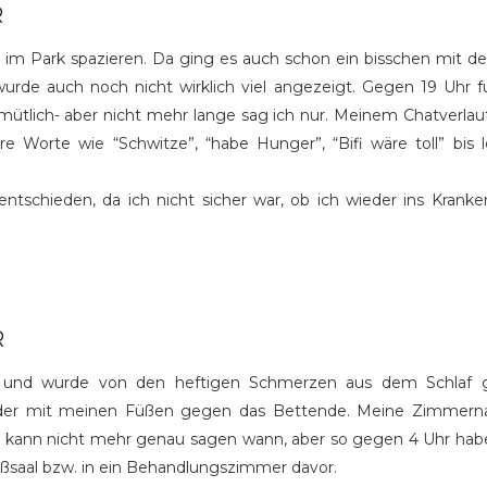
R
 im Park spazieren. Da ging es auch schon ein bisschen mit de
de auch noch nicht wirklich viel angezeigt. Gegen 19 Uhr f
ütlich- aber nicht mehr lange sag ich nur. Meinem Chatverlau
 Worte wie “Schwitze”, “habe Hunger”, “Bifi wäre toll” bi
ntschieden, da ich nicht sicher war, ob ich wieder ins Kra
R
 und wurde von den heftigen Schmerzen aus dem Schlaf ger
r mit meinen Füßen gegen das Bettende. Meine Zimmernach
”. Ich kann nicht mehr genau sagen wann, aber so gegen 4 Uhr h
ßsaal bzw. in ein Behandlungszimmer davor.