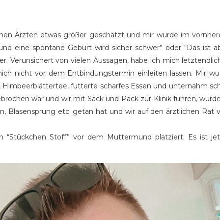
nen Ärzten etwas größer geschätzt und mir wurde im vornhere
n und eine spontane Geburt wird sicher schwer” oder “Das ist a
. Verunsichert von vielen Aussagen, habe ich mich letztendlic
 mich nicht vor dem Entbindungstermin einleiten lassen. Mir w
i-, Himbeerblättertee, futterte scharfes Essen und unternahm sc
ngebrochen war und wir mit Sack und Pack zur Klinik fuhren, wu
, Blasensprung etc. getan hat und wir auf den ärztlichen Rat 
 “Stückchen Stoff” vor dem Muttermund platziert. Es ist jet