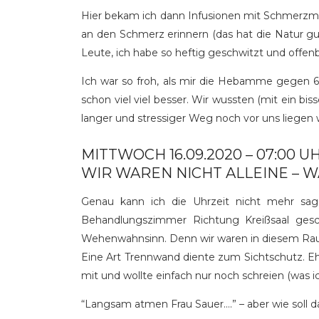
Hier bekam ich dann Infusionen mit Schmerzmit
an den Schmerz erinnern (das hat die Natur gut
Leute, ich habe so heftig geschwitzt und offen
Ich war so froh, als mir die Hebamme gegen 6
schon viel viel besser. Wir wussten (mit ein b
langer und stressiger Weg noch vor uns liegen 
MITTWOCH 16.09.2020 – 07:00 U
WIR WAREN NICHT ALLEINE – W
Genau kann ich die Uhrzeit nicht mehr sa
Behandlungszimmer Richtung Kreißsaal gesc
Wehenwahnsinn. Denn wir waren in diesem Raum n
Eine Art Trennwand diente zum Sichtschutz. Eh
mit und wollte einfach nur noch schreien (was 
“Langsam atmen Frau Sauer….” – aber wie soll 