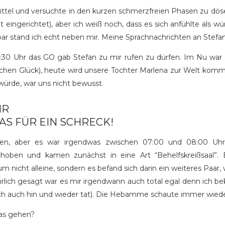
tel und versuchte in den kurzen schmerzfreien Phasen zu döse
 eingerichtet), aber ich weiß noch, dass es sich anfühlte als 
bar stand ich echt neben mir. Meine Sprachnachrichten an Stefan
:30 Uhr das GO gab Stefan zu mir rufen zu dürfen. Im Nu war 
isschen Glück), heute wird unsere Tochter Marlena zur Welt komme
würde, war uns nicht bewusst.
HR
AS FÜR EIN SCHRECK!
gen, aber es war irgendwas zwischen 07:00 und 08:00 Uhr
hoben und kamen zunächst in eine Art “Behelfskreißsaal
icht alleine, sondern es befand sich darin ein weiteres Paar, 
rlich gesagt war es mir irgendwann auch total egal denn ich 
ich auch hin und wieder tat). Die Hebamme schaute immer wieder
das gehen?