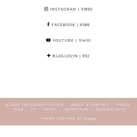
INSTAGRAM
| 31850
FACEBOOK
| 6586
YOUTUBE
| 10400
BLOGLOVIN
| 952
© 2026
THEODORA FLIPPER
ABOUT & CONTACT
PRESS
WEB
TV
PRINT
IMPRESSUM
DATENSCHUTZ
THEME CREATED BY
pipdig