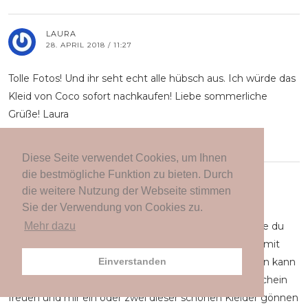
LAURA
28. APRIL 2018 / 11:27
Tolle Fotos! Und ihr seht echt alle hübsch aus. Ich würde das
Kleid von Coco sofort nachkaufen! Liebe sommerliche
Grüße! Laura
ANTWORTEN
Diese Seite verwendet Cookies, um Ihnen
die bestmögliche Funktion zu bieten. Durch
DANIELA DIEPOLD
die weitere Nutzung der Webseite stimmen
28. APRIL 2018 / 11:27
Sie der Verwendung von Cookies zu.
Hallo ich folge dir schon länger und finde es mega wie du
Mehr dazu
und die anderen süßen Mädels zeigt, dass man auch mit
Kleidergröße 44+ tolle Sachen tragen und Mode leben kann
Einverstanden
Mach weiter so! Ich würde mich riesig über den Gutschein
freuen und mir ein oder zwei dieser schönen Kleider gönnen