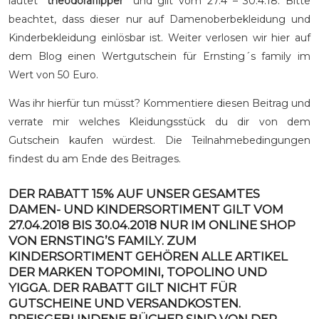
lautet “
theodoraflipper”
und gilt vom 27.4 – 30.4.18. Bitte
beachtet, dass dieser nur auf Damenoberbekleidung und
Kinderbekleidung einlösbar ist. Weiter verlosen wir hier auf
dem Blog einen Wertgutschein für Ernsting´s family im
Wert von 50 Euro.
Was ihr hierfür tun müsst? Kommentiere diesen Beitrag und
verrate mir welches Kleidungsstück du dir von dem
Gutschein kaufen würdest. Die Teilnahmebedingungen
findest du am Ende des Beitrages.
DER RABATT 15% AUF UNSER GESAMTES
DAMEN- UND KINDERSORTIMENT GILT VOM
27.04.2018 BIS 30.04.2018 NUR IM ONLINE SHOP
VON ERNSTING’S FAMILY. ZUM
KINDERSORTIMENT GEHÖREN ALLE ARTIKEL
DER MARKEN TOPOMINI, TOPOLINO UND
YIGGA. DER RABATT GILT NICHT FÜR
GUTSCHEINE UND VERSANDKOSTEN.
PREISGEBUNDENE BÜCHER SIND VON DER