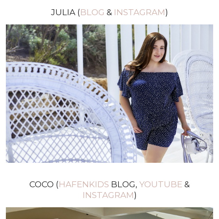
JULIA (
BLOG
&
INSTAGRAM
)
COCO (
HAFENKIDS
BLOG,
YOUTUBE
&
INSTAGRAM
)