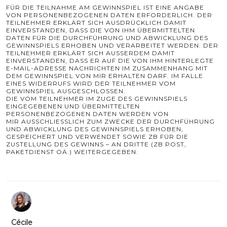
FÜR DIE TEILNAHME AM GEWINNSPIEL IST EINE ANGABE
VON PERSONENBEZOGENEN DATEN ERFORDERLICH. DER
TEILNEHMER ERKLÄRT SICH AUSDRÜCKLICH DAMIT
EINVERSTANDEN, DASS DIE VON IHM ÜBERMITTELTEN
DATEN FÜR DIE DURCHFÜHRUNG UND ABWICKLUNG DES
GEWINNSPIELS ERHOBEN UND VERARBEITET WERDEN. DER
TEILNEHMER ERKLÄRT SICH AUSSERDEM DAMIT E
INVERSTANDEN, DASS ER AUF DIE VON IHM HINTERLEGTE E
-MAIL-ADRESSE NACHRICHTEN IM ZUSAMMENHANG MIT D
EM GEWINNSPIEL VON MIR ERHALTEN DARF. IM FALLE E
INES WIDERRUFS WIRD DER TEILNEHMER VOM G
EWINNSPIEL AUSGESCHLOSSEN.
DIE VOM TEILNEHMER IM ZUGE DES GEWINNSPIELS
EINGEGEBENEN UND ÜBERMITTELTEN
PERSONENBEZOGENEN DATEN WERDEN VON
MIR AUSSCHLIESSLICH ZUM ZWECKE DER DURCHFÜHRUNG U
ND ABWICKLUNG DES GEWINNSPIELS ERHOBEN, G
ESPEICHERT UND VERWENDET SOWIE ZB FÜR DIE Z
USTELLUNG DES GEWINNS – AN DRITTE (ZB POST, P
AKETDIENST OÄ.) WEITERGEGEBEN.
Cécile