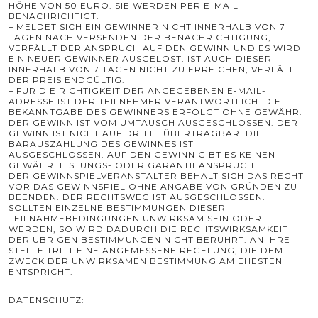
HÖHE VON 50 EURO. SIE WERDEN PER E-MAIL
BENACHRICHTIGT.
– MELDET SICH EIN GEWINNER NICHT INNERHALB VON 7
TAGEN NACH VERSENDEN DER BENACHRICHTIGUNG,
VERFÄLLT DER ANSPRUCH AUF DEN GEWINN UND ES WIRD
EIN NEUER GEWINNER AUSGELOST. IST AUCH DIESER
INNERHALB VON 7 TAGEN NICHT ZU ERREICHEN, VERFÄLLT
DER PREIS ENDGÜLTIG.
– FÜR DIE RICHTIGKEIT DER ANGEGEBENEN E-MAIL-
ADRESSE IST DER TEILNEHMER VERANTWORTLICH. DIE
BEKANNTGABE DES GEWINNERS ERFOLGT OHNE GEWÄHR.
DER GEWINN IST VOM UMTAUSCH AUSGESCHLOSSEN. DER
GEWINN IST NICHT AUF DRITTE ÜBERTRAGBAR. DIE
BARAUSZAHLUNG DES GEWINNES IST
AUSGESCHLOSSEN. AUF DEN GEWINN GIBT ES KEINEN
GEWÄHRLEISTUNGS- ODER GARANTIEANSPRUCH.
DER GEWINNSPIELVERANSTALTER BEHÄLT SICH DAS RECHT
VOR DAS GEWINNSPIEL OHNE ANGABE VON GRÜNDEN ZU
BEENDEN. DER RECHTSWEG IST AUSGESCHLOSSEN.
SOLLTEN EINZELNE BESTIMMUNGEN DIESER
TEILNAHMEBEDINGUNGEN UNWIRKSAM SEIN ODER
WERDEN, SO WIRD DADURCH DIE RECHTSWIRKSAMKEIT
DER ÜBRIGEN BESTIMMUNGEN NICHT BERÜHRT. AN IHRE
STELLE TRITT EINE ANGEMESSENE REGELUNG, DIE DEM
ZWECK DER UNWIRKSAMEN BESTIMMUNG AM EHESTEN
ENTSPRICHT.
DATENSCHUTZ: