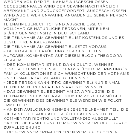
WERDEN VON DER TEILNAHME AUSGESCHLOSSEN.
GEGEBENENFALLS WIRD DER GEWINN NACHTRÄGLICH
ABERKANNT UND ZURÜCKGEFORDERT. AUSGESCHLOSSEN
WIRD AUCH, WER UNWAHRE ANGABEN ZU SEINER PERSON
MACHT.
TEILNAHMEBERECHTIGT SIND AUSSCHLIESSLICH V
OLLJÄHRIGE NATÜRLICHE PERSONEN, MIT EINEM S
TÄNDIGEN WOHNSITZ IN DEUTSCHLAND.
DIE TEILNAHME AM GEWINNSPIEL IST KOSTENLOS UND ES
BESTEHT KEIN KAUFZWANG.
DIE TEILNAHME AM GEWINNSPIEL SETZT VORAUS:
– DIE KORREKTE ERFÜLLUNG DER GESTELLTEN
AUFGABE: KOMMENTAR AUF DIESEM BLOG ( THEODORA
FLIPPER )
– DER KOMMENTAR IST NUR DANN GÜLTIG, WENN ER
BESCHREIBT WELCHES KLEIDUNGSSTÜCK DER ERNSTING´S
FAMILY KOLLEKTION ER SICH WÜNSCHT UND DER VORNAME
UND E-MAIL-ADRESSE ANGEGEBEN SIND.
– JEDE PERSON KANN (PRO GEWINNSPIEL) NUR EINMAL
TEILNEHMEN UND NUR EINEN PREIS GEWINNEN.
– DAS GEWINNSPIEL BEGINNT AM 27. APRIL 2018. DIE
TEILNAHME IST BIS 30. APRIL 2018 UM 23:59 UHR MÖGLICH.
DIE GEWINNER DES GEWINNSPIELS WERDEN WIE FOLGT
ERMITTELT:
– AN DER AUSLOSUNG NEHMEN JENE TEILNEHMER TEIL, DIE
DIE GESTELLTE AUFGABE ERFÜLLT HABEN UND DEN
KOMMENTAR RICHTIG UND VOLLSTÄNDIG AUSGEFÜLLT
HABEN. DIE ERMITTLUNG DER GEWINNER ERFOLGT DURCH
ZUFALLSZIEHUNG.
– DIE GEWINNER ERHALTEN EINEN WERTGUTSCHEIN IN