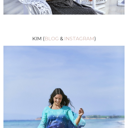
KIM (
BLOG
&
INSTAGRAM
)