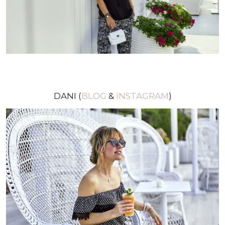
DANI (
BLOG
&
INSTAGRAM
)