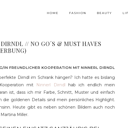
HOME
FASHION
BEAUTY
LI
MBER 2018
FASHION
 DIRNDL // NO GO´S & MUST HAVES
WERBUNG)
/IN FREUNDLICHER KOOPERATION MIT NINNERL DIRNDL
perfekte Dirndl im Schrank hängen? Ich hatte es bislang
 Kooperation mit
Ninnerl Dirndl
hab ich endlich mein
an ist, dass ich mir Farbe, Schnitt, Muster und einfach
 die goldenen Details sind mein persönliches Highlight.
nsinn. Heute gibt es neben schönen Bildern auch noch
Martina Miller.