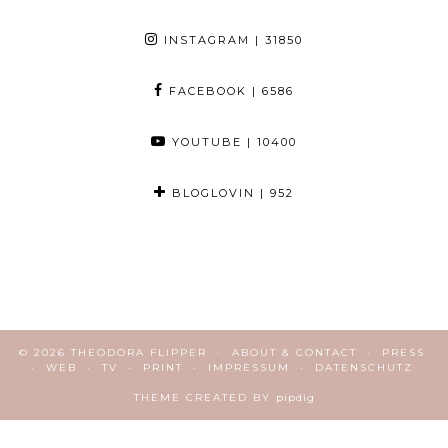
INSTAGRAM
| 31850
FACEBOOK
| 6586
YOUTUBE
| 10400
BLOGLOVIN
| 952
© 2026
THEODORA FLIPPER
ABOUT & CONTACT
PRESS
WEB
TV
PRINT
IMPRESSUM
DATENSCHUTZ
THEME CREATED BY
pipdig