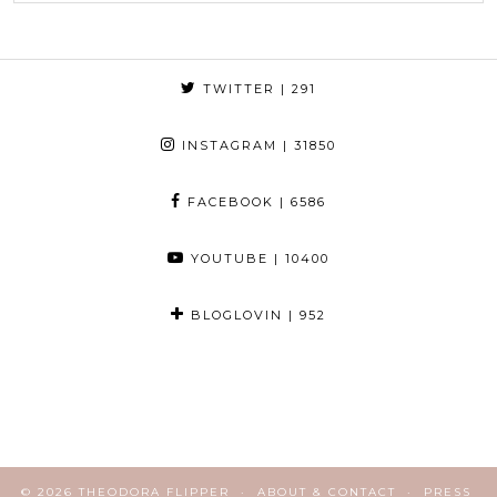
TWITTER
| 291
INSTAGRAM
| 31850
FACEBOOK
| 6586
YOUTUBE
| 10400
BLOGLOVIN
| 952
© 2026
THEODORA FLIPPER
ABOUT & CONTACT
PRESS