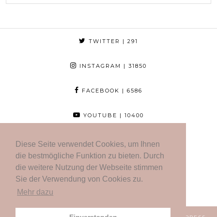
TWITTER
| 291
INSTAGRAM
| 31850
FACEBOOK
| 6586
YOUTUBE
| 10400
BLOGLOVIN
| 952
Diese Seite verwendet Cookies, um Ihnen
die bestmögliche Funktion zu bieten. Durch
die weitere Nutzung der Webseite stimmen
Sie der Verwendung von Cookies zu.
Mehr dazu