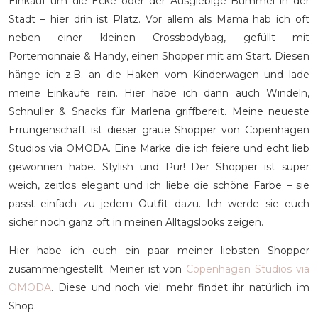
Einkauf um die Ecke oder der Ausgiebige Bummel in der
Stadt – hier drin ist Platz. Vor allem als Mama hab ich oft
neben einer kleinen Crossbodybag, gefüllt mit
Portemonnaie & Handy, einen Shopper mit am Start. Diesen
hänge ich z.B. an die Haken vom Kinderwagen und lade
meine Einkäufe rein. Hier habe ich dann auch Windeln,
Schnuller & Snacks für Marlena griffbereit. Meine neueste
Errungenschaft ist dieser graue Shopper von Copenhagen
Studios via OMODA. Eine Marke die ich feiere und echt lieb
gewonnen habe. Stylish und Pur! Der Shopper ist super
weich, zeitlos elegant und ich liebe die schöne Farbe – sie
passt einfach zu jedem Outfit dazu. Ich werde sie euch
sicher noch ganz oft in meinen Alltagslooks zeigen.
Hier habe ich euch ein paar meiner liebsten Shopper
zusammengestellt. Meiner ist von
Copenhagen Studios via
OMODA
. Diese und noch viel mehr findet ihr natürlich im
Shop.