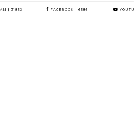
RAM
| 31850
FACEBOOK
| 6586
YOUT